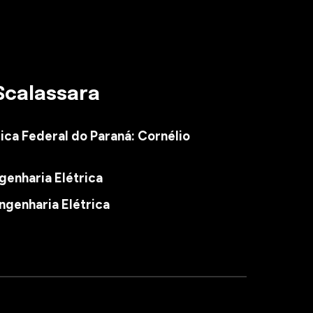
Scalassara
ica Federal do Paraná: C
ornélio
enharia Elétrica
genharia Elétrica