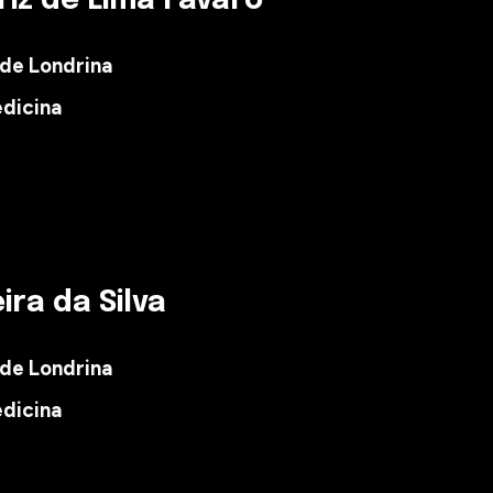
riz de Lima Fávaro
 de Londrina
edicina
ira da Silva
 de Londrina
dicina