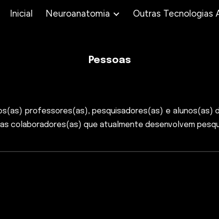
Inicial
Neuroanatomia
ip to main content
Skip to navigat
Pessoas
sos(as)
professores(as)
,
pesquisadores(as) e alunos(as)
d
/as
colaboradores(as)
que
atualmente
desenvolvem pesquis