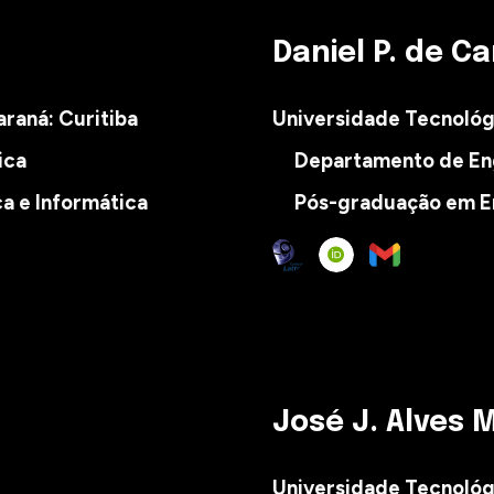
Daniel P
.
de C
raná: Curitiba
Universidade Tecnoló
ica
Departamento de
En
a e Informática
Pós-graduação em E
José J
. Alves
M
Universidade Tecnológ