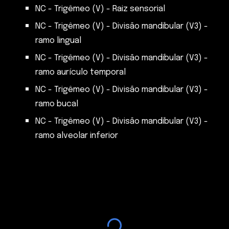
NC - Trigêmeo (V) - Raiz sensorial
NC - Trigêmeo (V) - Divisão mandibular (V3) -
ramo lingual
NC - Trig
ê
meo (V) -
D
ivis
ã
o mandibular (V3) -
ramo
aurículo temporal
NC - Trig
ê
meo (V) -
D
ivis
ã
o mandibular (V3) -
ramo
bucal
NC - Trig
ê
meo (V) -
D
ivis
ã
o mandibular (V3) -
ramo
alveolar inferior