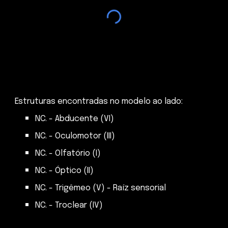
Estruturas encontradas no modelo ao lado:
NC. - Abducente (VI)
NC. - Oculomotor (III)
NC. - Olfatório (I)
NC. - Óptico (II)
NC. - Trigêmeo (V) - Raíz sensorial
NC. - Troclear (IV)