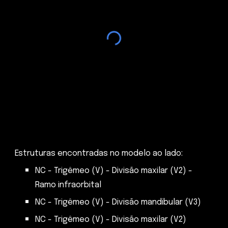
Estruturas encontradas no modelo ao lado:
NC - Trigêmeo (V) - Divisão maxilar (V2) -
Ramo infraorbital
NC - Trigêmeo (V) - Divisão mandibular (V3)
NC - Trig
ê
meo (V) -
D
ivis
ã
o
maxilar
(V
2
)