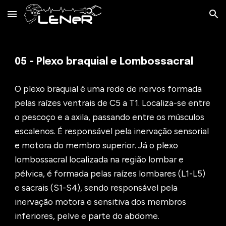
Skip to main content
Skip to navigation
0
5
- Plexo
braquial e Lombossacral
O plexo braquial é uma rede de nervos formada
pelas raízes ventrais de C5 a T1. Localiza-se entre
o pescoço e a axila, passando entre os músculos
escalenos. É responsável pela inervação sensorial
e motora do membro superior
. Já o plexo
lombossacral localizada na região lombar e
pélvica, é formada pelas raízes lombares (L1-L5)
e sacrais (S1-S4), sendo responsável pela
inervação motora e sensitiva dos membros
inferiores, pelve e parte do abdome.